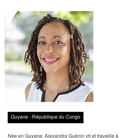
Archives
MAISON DES AUTEURS·RICES
Présentation
Les résidences
Prix littéraires
Auteurs en résidence
ACTIONS CULTURELLES
Les actions
Guyane - République du Congo
PÔLE DOCUMENTAIRE
Née en Guyane, Alexandra Guénin vit et travaille à