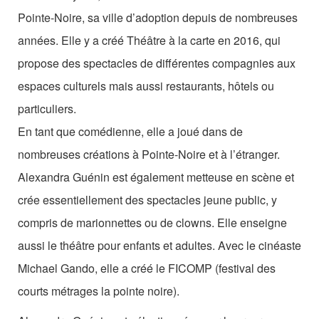
Les Zébrures d’automne
Pointe-Noire, sa ville d’adoption depuis de nombreuses
Les Zébrures du printemps
années. Elle y a créé Théâtre à la carte en 2016, qui
propose des spectacles de différentes compagnies aux
Maison des auteurs·rices
espaces culturels mais aussi restaurants, hôtels ou
Archives numériques
particuliers.
En tant que comédienne, elle a joué dans de
PROJET ARTISTIQUE
nombreuses créations à Pointe-Noire et à l’étranger.
Équipe
Alexandra Guénin est également metteuse en scène et
crée essentiellement des spectacles jeune public, y
le Pole Francophone à Limoges
compris de marionnettes ou de clowns. Elle enseigne
Missions
aussi le théâtre pour enfants et adultes. Avec le cinéaste
Michael Gando, elle a créé le FICOMP (festival des
courts métrages la pointe noire).