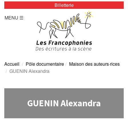
Billetterie
LES ZÉBRURES
MENU ☰
Programmation/Calendrier
Actualités
Accès
Presse
Accueil
Pôle documentaire
Maison des auteurs·rices
GUENIN Alexandra
Tarifs
Archives
GUENIN Alexandra
TOUTE L’ANNÉE
Programmation/calendrier
Espace Presse