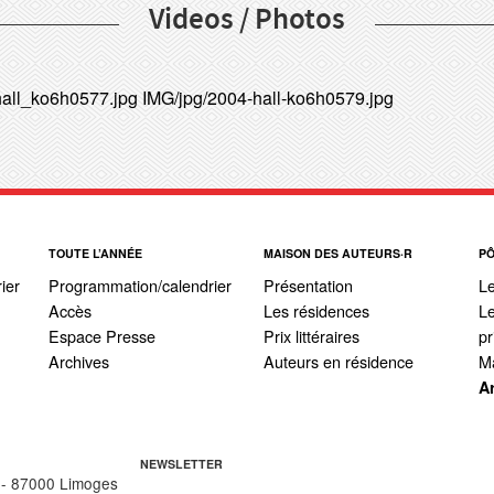
Videos / Photos
hall_ko6h0577.jpg
IMG/jpg/2004-hall-ko6h0579.jpg
TOUTE L’ANNÉE
MAISON DES AUTEURS·R
P
ier
Programmation/calendrier
Présentation
L
Accès
Les résidences
Le
Espace Presse
Prix littéraires
pr
Archives
Auteurs en résidence
Ma
A
NEWSLETTER
 - 87000 Limoges