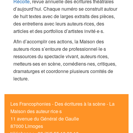
Récolte
, revue annuelle des écritures théâtrales
d’aujourd’hui. Chaque numéro se construit autour
de huit textes avec de larges extraits des pièces,
des entretiens avec leurs auteurs·rices, des
articles et des portfolios d’artistes invité·e·s.
Afin d’accomplir ces actions, la Maison des
auteurs·rices s’entoure de professionnel·le·s
ressources du spectacle vivant, auteurs·rices,
metteurs·ses en scène, comédiens·nes, critiques,
dramaturges et coordonne plusieurs comités de
lecture.
Les Francophonies - Des écritures à la scène - La
Maison des auteur·rice·s
11 avenue du Général de Gaulle
87000 Limoges