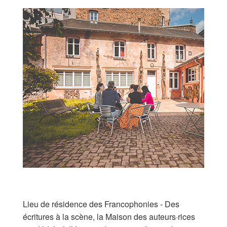
Archives
MAISON DES AUTEURS·RICES
Présentation
Les résidences
Prix littéraires
Auteurs en résidence
ACTIONS CULTURELLES
Les actions
Lieu de résidence des Francophonies - Des
PÔLE DOCUMENTAIRE
écritures à la scène, la Maison des auteurs·rices