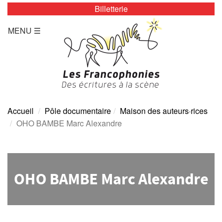
Billetterie
LES ZÉBRURES
MENU ☰
Programmation/Calendrier
Actualités
Accès
Presse
Accueil
Pôle documentaire
Maison des auteurs·rices
OHO BAMBE Marc Alexandre
Tarifs
Archives
OHO BAMBE Marc Alexandre
TOUTE L’ANNÉE
Programmation/calendrier
Espace Presse