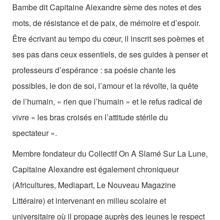
Les Zébrures d’automne
Bambe dit Capitaine Alexandre sème des notes et des
mots, de résistance et de paix, de mémoire et d’espoir.
Les Zébrures du printemps
Être écrivant au tempo du cœur, il inscrit ses poèmes et
Maison des auteurs·rices
ses pas dans ceux essentiels, de ses guides à penser et
professeurs d’espérance : sa poésie chante les
Archives numériques
possibles, le don de soi, l’amour et la révolte, la quête
PROJET ARTISTIQUE
de l’humain, « rien que l’humain » et le refus radical de
vivre « les bras croisés en l’attitude stérile du
Équipe
spectateur ».
le Pole Francophone à Limoges
Membre fondateur du Collectif On A Slamé Sur La Lune,
Missions
Capitaine Alexandre est également chroniqueur
(Africultures, Mediapart, Le Nouveau Magazine
Littéraire) et intervenant en milieu scolaire et
universitaire où il propage auprès des jeunes le respect