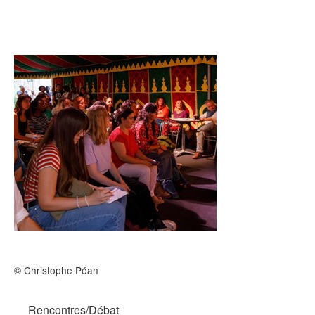
Archives
MAISON DES AUTEURS·RICES
Présentation
Les résidences
Prix littéraires
Auteurs en résidence
ACTIONS CULTURELLES
Les actions
© Christophe Péan
PÔLE DOCUMENTAIRE
Rencontres/Débat