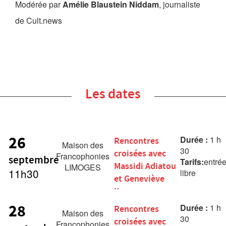
Modérée par
Amélie Blaustein Niddam
, journaliste
de Cult.news
Les dates
26
Durée :
1 h
Rencontres
Maison des
30
croisées avec
Francophonies
septembre
Tarifs:
entré
Massidi Adiatou
LIMOGES
11h30
libre
et Geneviève
Knoops
28
Durée :
1 h
Rencontres
Maison des
30
croisées avec
Francophonies