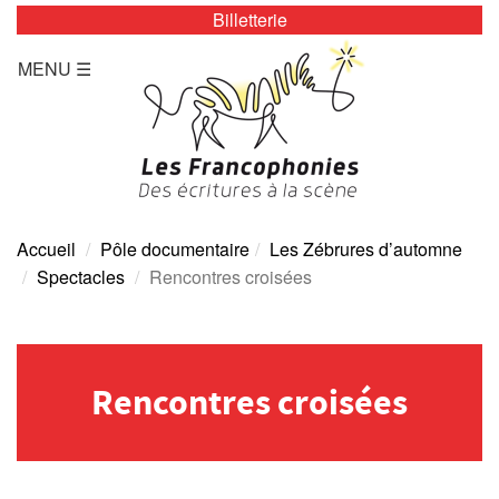
Billetterie
LES ZÉBRURES
MENU ☰
Programmation/Calendrier
Actualités
Accès
Presse
Accueil
Pôle documentaire
Les Zébrures d’automne
Spectacles
Rencontres croisées
Tarifs
Archives
Rencontres croisées
TOUTE L’ANNÉE
Programmation/calendrier
Espace Presse