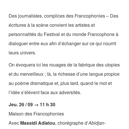
Les Zébrures d’automne
Des journalistes, complices des Francophonies – Des
Les Zébrures du printemps
écritures à la scène convient les artistes et
Maison des auteurs·rices
personnalités du Festival et du monde Francophone à
Archives numériques
dialoguer entre eux afin d’échanger sur ce qui nourrit
leurs univers.
PROJET ARTISTIQUE
On évoquera ici les rouages de la fabrique des utopies
Équipe
et du merveilleux ; là, la richesse d’une langue propice
le Pole Francophone à Limoges
au poème dramatique et, plus tard, quand le mot et
l’idée s’élèvent face aux adversités.
Missions
Jeu. 26 / 09 → 11 h 30
Maison des Francophonies
Avec
Massidi Adiatou
, chorégraphe d’
Abidjan-