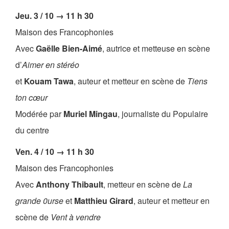
Jeu. 3 / 10 → 11 h 30
Maison des Francophonies
Avec
Gaëlle Bien-Aimé
, autrice et metteuse en scène
d’
Aimer en stéréo
et
Kouam Tawa
, auteur et metteur en scène de
Tiens
ton cœur
Modérée par
Muriel Mingau
, journaliste du Populaire
du centre
Ven. 4 / 10 → 11 h 30
Maison des Francophonies
Avec
Anthony Thibault
, metteur en scène de
La
grande 0urse
et
Matthieu Girard
, auteur et metteur en
scène de
Vent à vendre