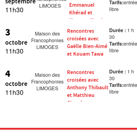
septembre
Tarifs:
entré
Emmanuel
LIMOGES
11h30
libre
Khérad et
Hassane Kassi
Kouyaté
3
Durée :
1 h
Rencontres
Maison des
30
croisées avec
Francophonies
octobre
Tarifs:
entré
Gaëlle Bien-Aimé
LIMOGES
11h30
libre
et Kouam Tawa
4
Durée :
1 h
Rencontres
Maison des
30
croisées avec
Francophonies
octobre
Tarifs:
entré
Anthony Thibault
LIMOGES
11h30
libre
et Matthieu
Girard