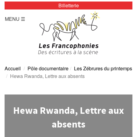
Billetterie
LES ZÉBRURES
MENU ☰
Programmation/Calendrier
Actualités
Accès
Presse
Accueil
Pôle documentaire
Les Zébrures du printemps
Hewa Rwanda, Lettre aux absents
Tarifs
Archives
Hewa Rwanda, Lettre aux
TOUTE L’ANNÉE
absents
Programmation/calendrier
Espace Presse