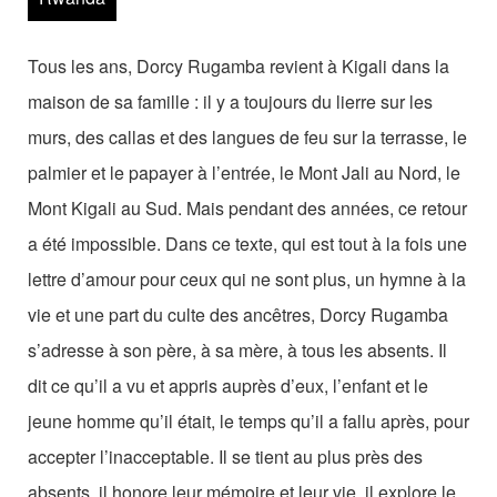
Les Zébrures d’automne
Les Zébrures du printemps
Tous les ans, Dorcy Rugamba revient à Kigali dans la
maison de sa famille : il y a toujours du lierre sur les
Maison des auteurs·rices
murs, des callas et des langues de feu sur la terrasse, le
Archives numériques
palmier et le papayer à l’entrée, le Mont Jali au Nord, le
Mont Kigali au Sud. Mais pendant des années, ce retour
PROJET ARTISTIQUE
a été impossible. Dans ce texte, qui est tout à la fois une
Équipe
lettre d’amour pour ceux qui ne sont plus, un hymne à la
vie et une part du culte des ancêtres, Dorcy Rugamba
le Pole Francophone à Limoges
s’adresse à son père, à sa mère, à tous les absents. Il
Missions
dit ce qu’il a vu et appris auprès d’eux, l’enfant et le
jeune homme qu’il était, le temps qu’il a fallu après, pour
accepter l’inacceptable. Il se tient au plus près des
absents, il honore leur mémoire et leur vie, il explore le