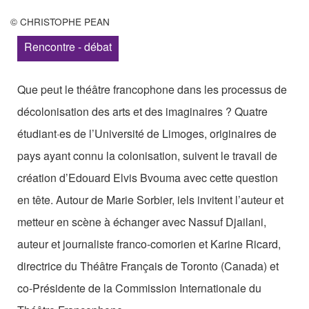
Les Zébrures d’automne
© CHRISTOPHE PEAN
Les Zébrures du printemps
Rencontre - débat
Maison des auteurs·rices
Que peut le théâtre francophone dans les processus de
Archives numériques
décolonisation des arts et des imaginaires ? Quatre
étudiant·es de l’Université de Limoges, originaires de
PROJET ARTISTIQUE
pays ayant connu la colonisation, suivent le travail de
Équipe
création d’Edouard Elvis Bvouma avec cette question
le Pole Francophone à Limoges
en tête. Autour de Marie Sorbier, iels invitent l’auteur et
metteur en scène à échanger avec Nassuf Djailani,
Missions
auteur et journaliste franco-comorien et Karine Ricard,
directrice du Théâtre Français de Toronto (Canada) et
co-Présidente de la Commission Internationale du