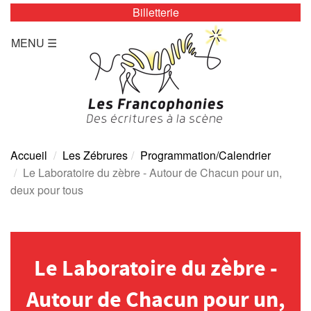
Billetterie
LES ZÉBRURES
MENU ☰
Programmation/Calendrier
Actualités
Accès
Presse
Accueil
Les Zébrures
Programmation/Calendrier
Le Laboratoire du zèbre - Autour de Chacun pour un,
Tarifs
deux pour tous
Archives
TOUTE L’ANNÉE
Le Laboratoire du zèbre -
Programmation/calendrier
Autour de Chacun pour un,
Espace Presse