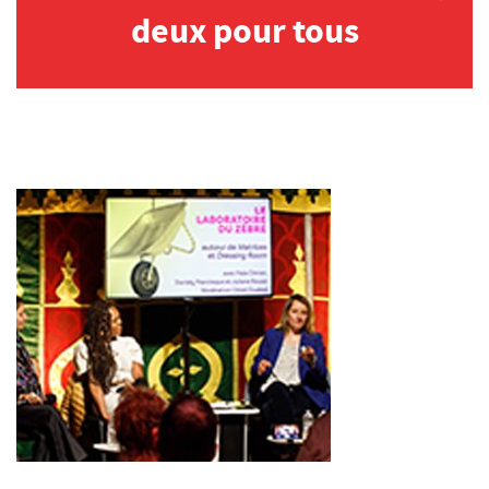
deux pour tous
Archives
MAISON DES AUTEURS·RICES
Présentation
Les résidences
Prix littéraires
Auteurs en résidence
ACTIONS CULTURELLES
Les actions
PÔLE DOCUMENTAIRE