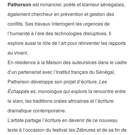
Les Zébrures d’automne
Patherson
est romancier, poète et slameur sénégalais,
également chercheur en prévention et gestion des
Les Zébrures du printemps
conflits. Ses travaux interrogent les urgences de
Maison des auteurs·rices
l’humanité à l’ère des technologies disruptives. Il
explore aussi le rôle de l’art pour réinventer les rapports
Archives numériques
au vivant.
PROJET ARTISTIQUE
En résidence à la Maison des auteursices dans le cadre
d’un partenariat avec l’Institut français du Sénégal,
Équipe
Patherson développe son projet d’écriture,
Les
le Pole Francophone à Limoges
Échappés·es
, monologue qui explore la rencontre entre
Missions
le slam, les traditions orales africaines et l’écriture
dramatique contemporaine.
L’artiste partage l’écriture en devenir de ce nouveau
texte à l’occasion du festival les Zébrures et de sa fin de