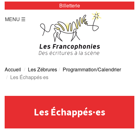
Billetterie
LES ZÉBRURES
MENU ☰
Programmation/Calendrier
Actualités
Accès
Presse
Accueil
Les Zébrures
Programmation/Calendrier
Les Échappés·es
Tarifs
Archives
Les Échappés·es
TOUTE L’ANNÉE
Programmation/calendrier
Espace Presse