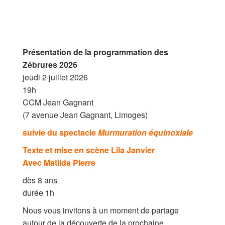
Archives
MAISON DES AUTEURS·RICES
Présentation de la programmation des
Zébrures 2026​
Présentation
jeudi 2 juillet 2026
19h
Les résidences
CCM Jean Gagnant
Prix littéraires
(7 avenue Jean Gagnant, Limoges)
suivie du spectacle
Murmuration équinoxiale​
Auteurs en résidence
Texte et mise en scène Lila Janvier​
ACTIONS CULTURELLES
Avec Matilda Pierre
dès 8 ans
Les actions
durée 1h
PÔLE DOCUMENTAIRE
Nous vous invitons à un moment de partage
autour de la découverte de la prochaine