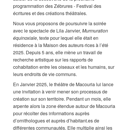
Les Zébrures d’automne
programmation des Zébrures - Festival des
écritures et des créations théâtrales.​
Les Zébrures du printemps
Nous vous proposons de poursuivre la soirée
Maison des auteurs·rices
avec le spectacle de Lila Janvier,
Murmuration
équinoxiale
, texte pour lequel elle était en
Archives numériques
résidence à la Maison des auteurs·rices à l’été
2025. Depuis 5 ans, elle mène un travail de
PROJET ARTISTIQUE
recherche artistique sur les rapports de
cohabitation entre les oiseaux et les humains, sur
Équipe
leurs endroits de vie communs.
le Pole Francophone à Limoges
En Janvier 2025, le théâtre de Macouria lui lance
une invitation à venir mener son processus de
Missions
création sur son territoire. Pendant un mois, elle
arpente alors la zone étendue autour de Macouria
pour récolter des informations auprès
d’ornithologues et auprès d’habitant.es de
différentes communautés. Elle multiplie ainsi les