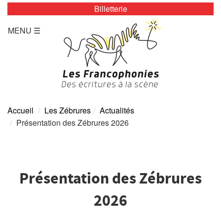
Billetterie
LES ZÉBRURES
MENU ☰
Programmation/Calendrier
Actualités
Accès
Presse
Accueil
Les Zébrures
Actualités
Présentation des Zébrures 2026
Tarifs
Archives
Présentation des Zébrures
TOUTE L’ANNÉE
2026
Programmation/calendrier
Espace Presse