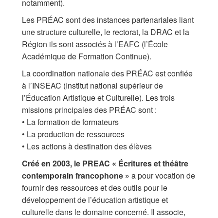
notamment).
Les Zébrures d’automne
Les PRÉAC sont des instances partenariales liant
Les Zébrures du printemps
une structure culturelle, le rectorat, la DRAC et la
Région ils sont associés à l’EAFC (l’École
Maison des auteurs·rices
Académique de Formation Continue).
Archives numériques
La coordination nationale des PRÉAC est confiée
à l’INSEAC (Institut national supérieur de
PROJET ARTISTIQUE
l’Éducation Artistique et Culturelle). Les trois
missions principales des PRÉAC sont :
Équipe
• La formation de formateurs
• La production de ressources
le Pole Francophone à Limoges
• Les actions à destination des élèves
Missions
Créé en 2003, le PREAC « Écritures et théâtre
contemporain francophone »
a pour vocation de
fournir des ressources et des outils pour le
développement de l’éducation artistique et
culturelle dans le domaine concerné. Il associe,