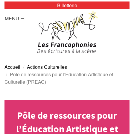
Billetterie
LES ZÉBRURES
MENU ☰
Programmation/Calendrier
Actualités
Accès
Presse
Accueil
Actions Culturelles
Pôle de ressources pour l’Éducation Artistique et
Tarifs
Culturelle (PREAC)
Archives
TOUTE L’ANNÉE
Pôle de ressources pour
Programmation/calendrier
l’Éducation Artistique et
Espace Presse