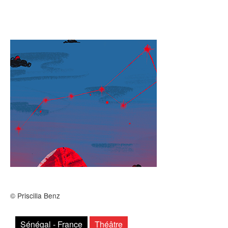
Archives
MAISON DES AUTEURS·RICES
Présentation
Les résidences
Prix littéraires
Auteurs en résidence
ACTIONS CULTURELLES
Les actions
© Priscilla Benz
PÔLE DOCUMENTAIRE
Sénégal - France
Théâtre