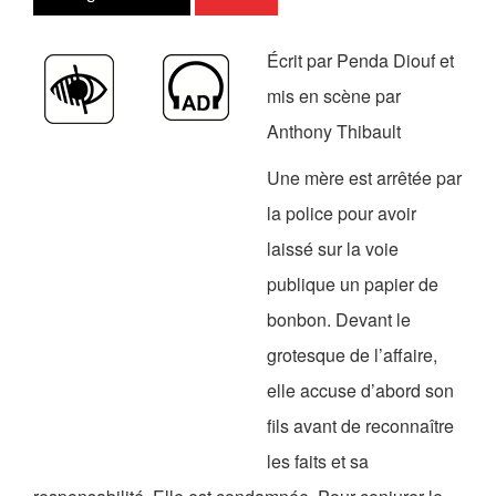
Les Zébrures d’automne
Écrit par Penda Diouf et
Les Zébrures du printemps
mis en scène par
Maison des auteurs·rices
Anthony Thibault
Archives numériques
Une mère est arrêtée par
la police pour avoir
PROJET ARTISTIQUE
laissé sur la voie
Équipe
publique un papier de
le Pole Francophone à Limoges
bonbon. Devant le
grotesque de l’affaire,
Missions
elle accuse d’abord son
fils avant de reconnaître
les faits et sa