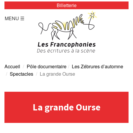
Billetterie
LES ZÉBRURES
MENU ☰
Programmation/Calendrier
Actualités
Accès
Presse
Accueil
Pôle documentaire
Les Zébrures d’automne
Spectacles
La grande Ourse
Tarifs
Archives
La grande Ourse
TOUTE L’ANNÉE
Programmation/calendrier
Espace Presse