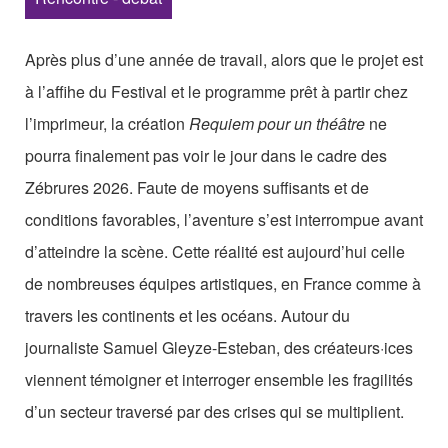
Les Zébrures d’automne
Les Zébrures du printemps
Après plus d’une année de travail, alors que le projet est
à l’affihe du Festival et le programme prêt à partir chez
Maison des auteurs·rices
l’imprimeur, la création
Requiem pour un théâtre
ne
Archives numériques
pourra finalement pas voir le jour dans le cadre des
Zébrures 2026. Faute de moyens suffisants et de
PROJET ARTISTIQUE
conditions favorables, l’aventure s’est interrompue avant
Équipe
d’atteindre la scène. Cette réalité est aujourd’hui celle
de nombreuses équipes artistiques, en France comme à
le Pole Francophone à Limoges
travers les continents et les océans. Autour du
Missions
journaliste Samuel Gleyze-Esteban, des créateurs·ices
viennent témoigner et interroger ensemble les fragilités
d’un secteur traversé par des crises qui se multiplient.