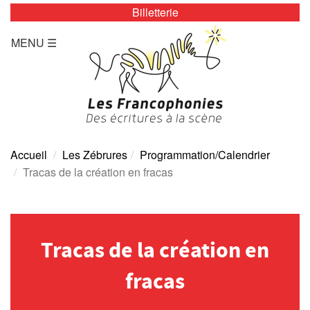
Billetterie
LES ZÉBRURES
MENU ☰
Programmation/Calendrier
Actualités
Accès
Presse
Accueil
Les Zébrures
Programmation/Calendrier
Tracas de la création en fracas
Tarifs
Archives
Tracas de la création en
TOUTE L’ANNÉE
fracas
Programmation/calendrier
Espace Presse