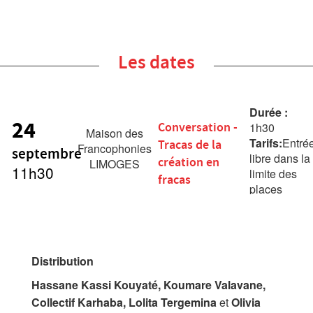
Les dates
Durée :
24
Conversation -
1h30
Maison des
Tarifs:
Entré
Tracas de la
Francophonies
septembre
libre dans la
création en
LIMOGES
11h30
limite des
fracas
places
disponibles
Distribution
Hassane Kassi Kouyaté, Koumare Valavane,
Collectif Karhaba, Lolita Tergemina
et
Olivia