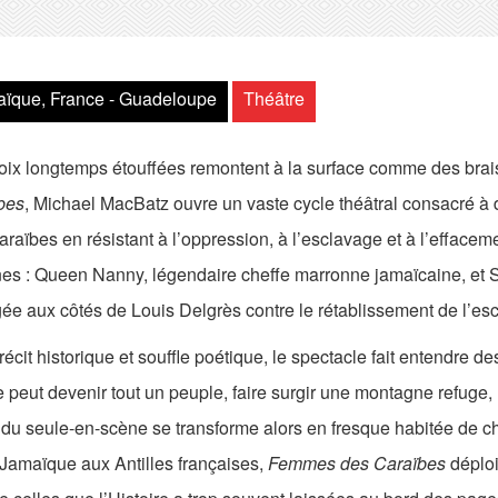
ïque, France - Guadeloupe
Théâtre
oix longtemps étouffées remontent à la surface comme des brai
bes
, Michael MacBatz ouvre un vaste cycle théâtral consacré à de
raïbes en résistant à l’oppression, à l’esclavage et à l’efface
nes : Queen Nanny, légendaire cheffe marronne jamaïcaine, et
ée aux côtés de Louis Delgrès contre le rétablissement de l’es
récit historique et souffle poétique, le spectacle fait entendre 
e peut devenir tout un peuple, faire surgir une montagne refuge, 
du seule-en-scène se transforme alors en fresque habitée de ch
 Jamaïque aux Antilles françaises,
Femmes des Caraïbes
déploi