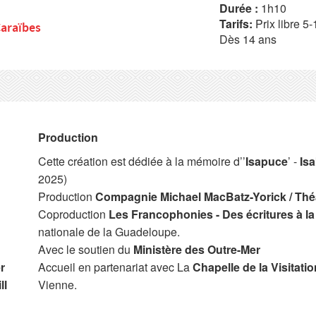
Durée :
1h10
Tarifs:
Prix libre 5
araïbes
Dès 14 ans
Production
Cette création est dédiée à la mémoire d’’
Isapuce
’ -
Is
2025)
Production
Compagnie Michael MacBatz-Yorick / Théâ
Coproduction
Les Francophonies - Des écritures à l
nationale de la Guadeloupe.
Avec le soutien du
Ministère des Outre-Mer
r
Accueil en partenariat avec La
Chapelle de la Visitatio
ll
Vienne.