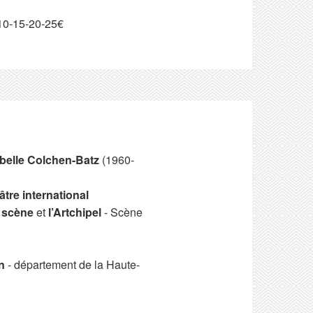
-10-15-20-25€
abelle Colchen-Batz
(1960-
tre international
a scène
et
l’Artchipel
- Scène
n
- département de la Haute-