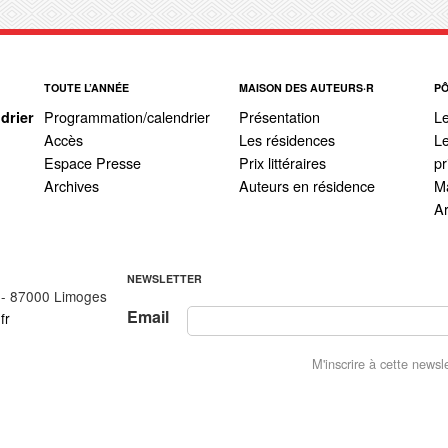
TOUTE L’ANNÉE
MAISON DES AUTEURS·R
P
Programmation/calendrier
Présentation
L
drier
Accès
Les résidences
Le
Espace Presse
Prix littéraires
pr
Archives
Auteurs en résidence
Ma
A
NEWSLETTER
 - 87000 Limoges
Email
fr