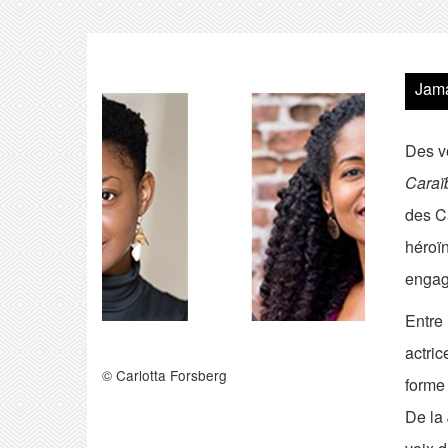
Jama
Des v
Caraï
des Ca
héroï
engag
Entre 
actric
© Carlotta Forsberg
forme 
De la