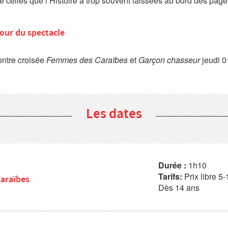
e celles que l’Histoire a trop souvent laissées au bord des page
our du spectacle
ntre croisée
Femmes des Caraïbes
et
Garçon chasseur
jeudi 0
Les dates
Durée :
1h10
Tarifs:
Prix libre 5
araïbes
Dès 14 ans