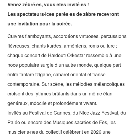
Les Zébrures d’automne
Venez zébré·es, vous êtes invité·es !
Les spectateurs·ices parés·es de zèbre recevront
Les Zébrures du printemps
une invitation pour la soirée.
Maison des auteurs·rices
Cuivres flamboyants, accordéons virtuoses, percussions
Archives numériques
fiévreuses, chants kurdes, arméniens, roms ou turc :
chaque concert de Haïdouti Orkestar ressemble à une
PROJET ARTISTIQUE
noce populaire surgie d’un autre monde, quelque part
Équipe
entre fanfare tzigane, cabaret oriental et transe
contemporaine. Sur scène, les mélodies mélancoliques
le Pole Francophone à Limoges
croisent des rythmes brûlants dans un même élan
Missions
généreux, indocile et profondément vivant.
Invités au Festival de Cannes, du Nice Jazz Festival, du
Paléo ou encore des Musiques sacrées de Fès, les
musiciens·nes du collectif célèbrent en 2026 une