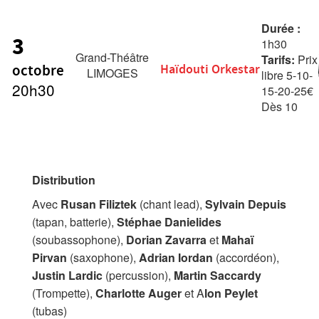
Durée :
3
1h30
Grand-Théâtre
Tarifs:
Prix
octobre
Haïdouti Orkestar
LIMOGES
libre 5-10-
20h30
15-20-25€
Dès 10
ans
Distribution
Avec
Rusan Filiztek
(chant lead),
Sylvain Depuis
(tapan, batterie),
Stéphae Danielides
(soubassophone),
Dorian Zavarra
et
Mahaï
Pirvan
(saxophone),
Adrian Iordan
(accordéon),
Justin Lardic
(percussion),
Martin Saccardy
(Trompette),
Charlotte Auger
et A
lon Peylet
(tubas)