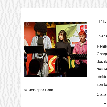
Prix 
Événem
Remis
Chaque
des îl
des ré
réside
son te
© Christophe Péan
Cette 