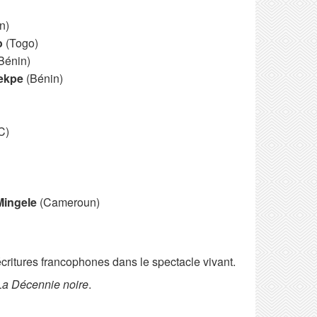
n)
o
(Togo)
Bénin)
ekpe
(Bénin)
C)
Mingele
(Cameroun)
critures francophones dans le spectacle vivant.
La Décennie noire
.