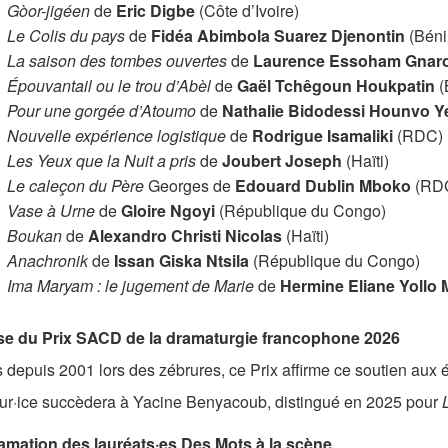
Gòor-jigéen
de
Eric Digbe
(Côte d’Ivoire)
Le Colis du pays
de
Fidéa Abimbola Suarez Djenontin
(Béni
La saison des tombes ouvertes
de
Laurence Essoham Gnar
Épouvantail ou le trou d’Abèl
de
Gaël Tchêgoun Houkpatin
(
Pour une gorgée d’Atoumo
de
Nathalie Bidodessi Hounvo Y
Nouvelle expérience logistique
de
Rodrigue Isamaliki
(RDC)
Les Yeux que la Nuit a pris
de
Joubert Joseph
(Haïti)
Le caleçon du Père
Georges de
Edouard Dublin Mboko
(RD
Vase à Urne
de
Gloire Ngoyi
(République du Congo)
Boukan
de
Alexandro Christi Nicolas
(Haïti)
Anachronik
de
Issan Giska Ntsila
(République du Congo)
Ima Maryam : le jugement de Marie
de
Hermine Eliane Yollo 
e du Prix SACD de la dramaturgie francophone 2026
depuis 2001 lors des zébrures, ce Prix affirme ce soutien aux é
eur·ice succèdera à Yacine Benyacoub, distingué en 2025 pour
amation des lauréats·es Des Mots à la scène