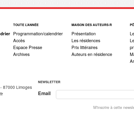
TOUTE L’ANNÉE
MAISON DES AUTEURS·R
P
Programmation/calendrier
Présentation
L
drier
Accès
Les résidences
Le
Espace Presse
Prix littéraires
pr
Archives
Auteurs en résidence
Ma
A
NEWSLETTER
 - 87000 Limoges
Email
fr