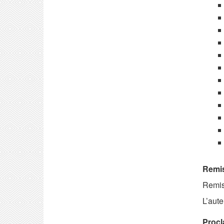
Remis
Remis 
L’aut
Procl